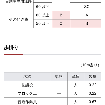
自動車専用道路
60 以下
SC
60 以上
B
A
その他道路
50 以下
C
B
歩掛り
（10m当り）
名称
規格
単位
数量
世話役
―
人
0.22
ブロック工
―
人
0.22
普通作業員
―
人
0.67