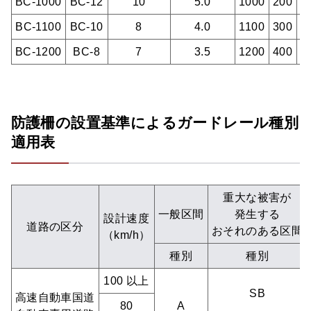
BC-1000
BC-12
10
5.0
1000
200
1
BC-1100
BC-10
8
4.0
1100
300
1
BC-1200
BC-8
7
3.5
1200
400
1
防護柵の設置基準によるガードレール種別
適用表
重大な被害が
一般区間
発生する
設計速度
道路の区分
おそれのある区間
（km/h）
種別
種別
100 以上
SB
高速自動車国道
80
A