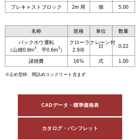
プレキャストブロック
2m 用
個
5.00
名称
規格
単位
数量
バックホウ運転
クローラクレーン付
日
0.22
3
3
（山積0.8m
、平0.6m
）
2.9吊
諸雑費
16%
式
1.00
※止め型枠、間詰めコンクリート含まず
CADデータ・標準価格表
カタログ・パンフレット