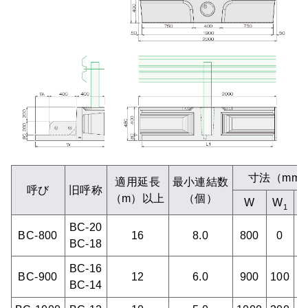
寸法（mm
適用延長
最小連結数
呼び
旧呼称
（m）以上
（個）
W
W
1
BC-20
BC-800
16
8.0
800
0
1
BC-18
BC-16
BC-900
12
6.0
900
100
1
BC-14