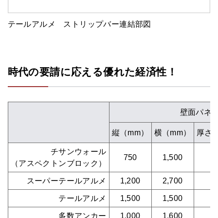
テールアルメ ストリップバー連結部図
時代の要請に応える優れた経済性！
壁面パネ
縦（mm）
横（mm）
厚さ
チサンウォール
750
1,500
3
（アスペクトンブロック）
スーパーテールアルメ
1,200
2,700
1
テールアルメ
1,500
1,500
1
多数アンカー
1,000
1,600
1