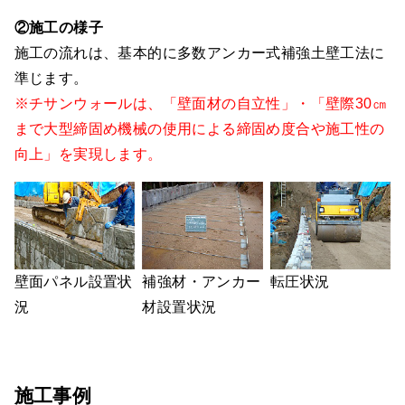
②施工の様子
施工の流れは、基本的に多数アンカー式補強土壁工法に
準じます。
※チサンウォールは、「壁面材の自立性」・「壁際30㎝
まで大型締固め機械の使用による締固め度合や施工性の
向上」を実現します。
壁面パネル設置状
転圧状況
補強材・アンカー
況
材設置状況
施工事例