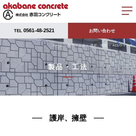
0561-48-2521
TEL
お問い合わせ
ホーム
製品・工法
護岸、擁壁
ACLウォール
製品・工法
護岸、擁壁