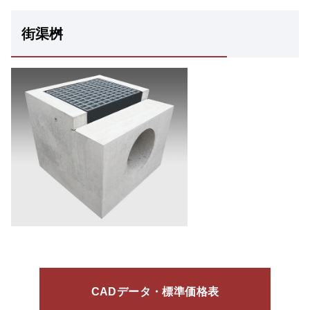
街渠桝
CADデータ・標準価格表