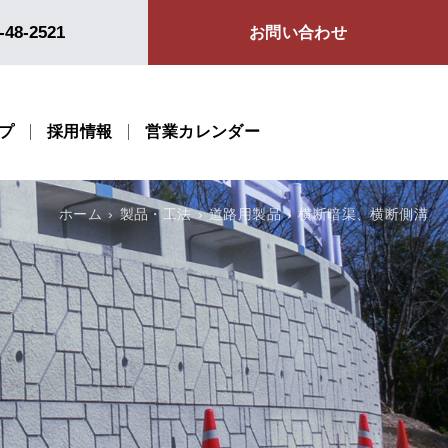
-48-2521
お問い合わせ
プ
採用情報
営業カレンダー
ホーム
製品・工法
道路用製品
横断暗渠、横断側溝