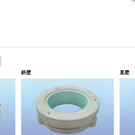
斜壁
直壁