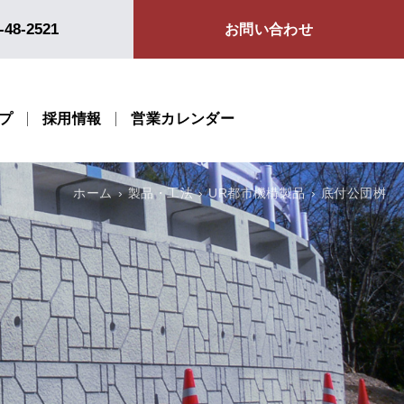
-48-2521
お問い合わせ
プ
採用情報
営業カレンダー
ホーム
製品・工法
UR都市機構製品
底付公団桝