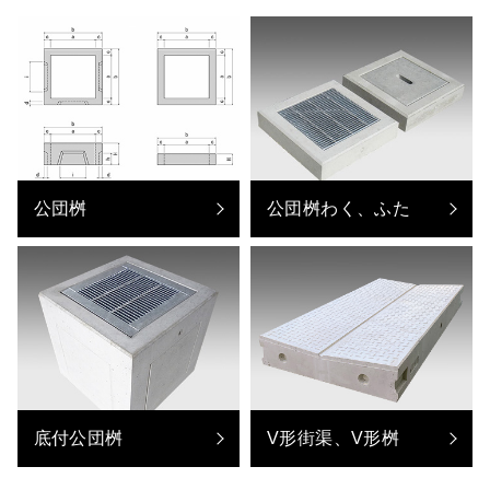
公団桝
公団桝わく、ふた
底付公団桝
V形街渠、V形桝