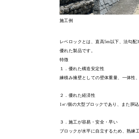
施工例
レベロックとは、直高5m以下、法勾配
優れた製品です。
特徴
１．優れた構造安定性
練積み擁壁としての壁体重量、一体性
２．優れた経済性
1
㎡/個の大型ブロックであり、また胴
３．施工が容易・安全・早い
ブロックが水平に自立するため、熟練