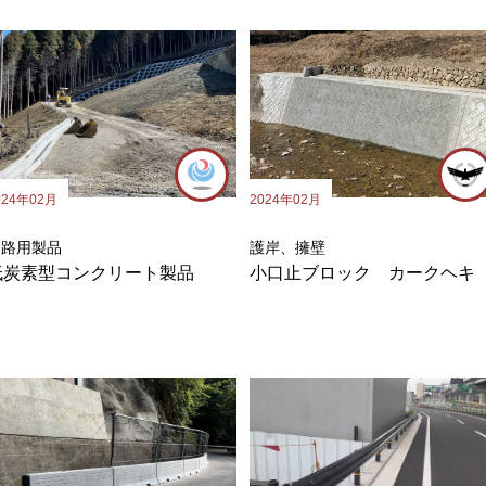
2024年02月
024年02月
護岸、擁壁
道路用製品
小口止ブロック カークヘキ
低炭素型コンクリート製品