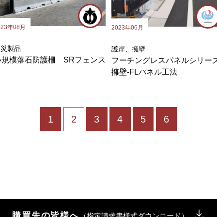
023年08月
2023年06月
防災製品
護岸、擁壁
小規模落石防護柵 SRフェンス
フーチングレスパネルシリー
擁壁-FLパネル工法
1
2
3
4
5
6
購買先の皆様へ
（指定請求書様式ダウンロード）