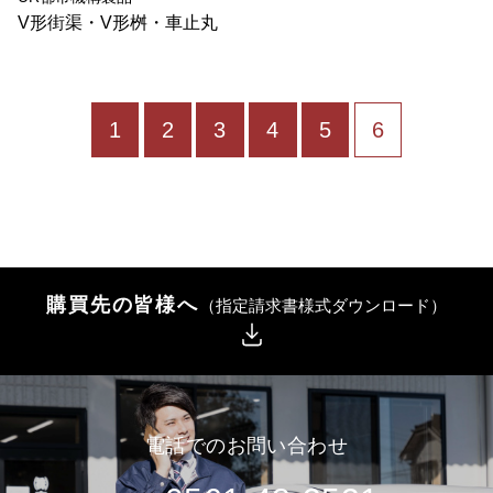
V形街渠・V形桝・車止丸
1
2
3
4
5
6
購買先の皆様へ
（指定請求書様式ダウンロード）
電話でのお問い合わせ